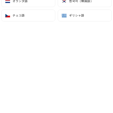
オランダ語
オランダ語
한국어（韓国語）
한국어（韓国語）
チェコ語
チェコ語
ギリシャ語
ギリシャ語