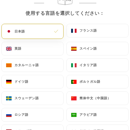
使用する言語を選択してください：
使用する言語を選択してください：
フランス語
フランス語
日本語
日本語
英語
英語
スペイン語
スペイン語
カタルーニャ語
カタルーニャ語
イタリア語
イタリア語
ドイツ語
ドイツ語
ポルトガル語
ポルトガル語
スウェーデン語
スウェーデン語
简体中文（中国語）
简体中文（中国語）
ロシア語
ロシア語
アラビア語
アラビア語