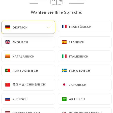
Wählen Sie Ihre Sprache:
Wählen Sie Ihre Sprache:
FRANZÖSISCH
FRANZÖSISCH
DEUTSCH
DEUTSCH
ENGLISCH
ENGLISCH
SPANISCH
SPANISCH
KATALANISCH
KATALANISCH
ITALIENISCH
ITALIENISCH
PORTUGIESISCH
PORTUGIESISCH
SCHWEDISCH
SCHWEDISCH
简体中文 (CHINESISCH)
简体中文 (CHINESISCH)
JAPANISCH
JAPANISCH
RUSSISCH
RUSSISCH
ARABISCH
ARABISCH
한국어 (KOREANISCH)
한국어 (KOREANISCH)