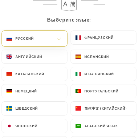
Выберите язык:
Выберите язык:
ФРАНЦУЗСКИЙ
ФРАНЦУЗСКИЙ
РУССКИЙ
РУССКИЙ
АНГЛИЙСКИЙ
АНГЛИЙСКИЙ
ИСПАНСКИЙ
ИСПАНСКИЙ
КАТАЛАНСКИЙ
КАТАЛАНСКИЙ
ИТАЛЬЯНСКИЙ
ИТАЛЬЯНСКИЙ
НЕМЕЦКИЙ
НЕМЕЦКИЙ
ПОРТУГАЛЬСКИЙ
ПОРТУГАЛЬСКИЙ
简体中文 (КИТАЙСКИЙ)
简体中文 (КИТАЙСКИЙ)
ШВЕДСКИЙ
ШВЕДСКИЙ
ЯПОНСКИЙ
ЯПОНСКИЙ
АРАБСКИЙ ЯЗЫК
АРАБСКИЙ ЯЗЫК