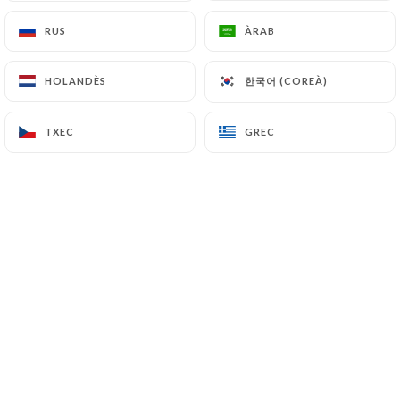
RUS
RUS
ÀRAB
ÀRAB
Séverine D. valoració
S
한국어 (COREÀ)
한국어 (COREÀ)
HOLANDÈS
HOLANDÈS
5/5
05/07/2026
•
10:11
TXEC
TXEC
GREC
GREC
Florence B. valoració
F
5/5
Très bon accueil et des plats typiques
savoureux
01/07/2026
•
04:36
Jim B. valoració
J
5/5
28/06/2026
•
07:06