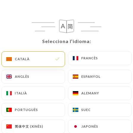
CA
MENÚ
Selecciona l’idioma:
Selecciona l’idioma:
/
FRANCÈS
FRANCÈS
INICI
RESSENYES
CATALÀ
CATALÀ
Ressenyes
ANGLÈS
ANGLÈS
ESPANYOL
ESPANYOL
ITALIÀ
ITALIÀ
ALEMANY
ALEMANY
1381 ressenyes a Uniiti
PORTUGUÈS
PORTUGUÈS
SUEC
SUEC
4.8 / 5
简体中文 (XINÈS)
简体中文 (XINÈS)
JAPONÈS
JAPONÈS
Ressenyes 100 % reals i verificades.