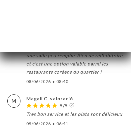
aimé un peu plus de profondeur dans les
saveurs. Le service mériterait d'être un
poil plus souple - nous sommes arrivés
avec 15 minutes de retard suite à une
panne de téléphone, et la politique sur les
réservations nous a un peu surpris malgré
une salle peu remplie. Rien de rédhibitoire,
et c'est une option valable parmi les
restaurants coréens du quartier !
08/06/2026
•
08:40
Magali C. valoració
M
5/5
Tres bon service et les plats sont délicieux
05/06/2026
•
06:41