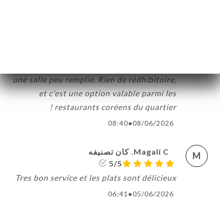
saveurs. Le service mériterait d'être un
poil plus souple - nous sommes arrivés
avec 15 minutes de retard suite à une
panne de téléphone, et la politique sur les
réservations nous a un peu surpris malgré
une salle peu remplie. Rien de rédhibitoire,
et c'est une option valable parmi les
restaurants coréens du quartier !
08:40
•
08/06/2026
Magali C. كان تصنيفه
M
5/5
Tres bon service et les plats sont délicieux
06:41
•
05/06/2026