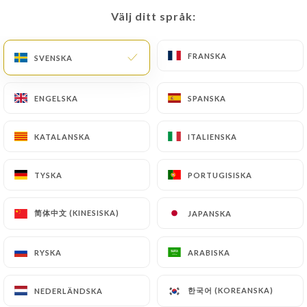
Stängt – öppnar kl. 12:00
Välj ditt språk:
Välj ditt språk:
FRANSKA
FRANSKA
SVENSKA
SVENSKA
ENGELSKA
ENGELSKA
SPANSKA
SPANSKA
Le goût de kyun
KATALANSKA
KATALANSKA
ITALIENSKA
ITALIENSKA
1381 OMDÖME
TYSKA
TYSKA
PORTUGISISKA
PORTUGISISKA
RESTAURANT CORÉEN
3 Rue Constantine
简体中文 (KINESISKA)
简体中文 (KINESISKA)
JAPANSKA
JAPANSKA
69001 Lyon France
RYSKA
RYSKA
ARABISKA
ARABISKA
한국어 (KOREANSKA)
한국어 (KOREANSKA)
NEDERLÄNDSKA
NEDERLÄNDSKA
Vilka är vi?