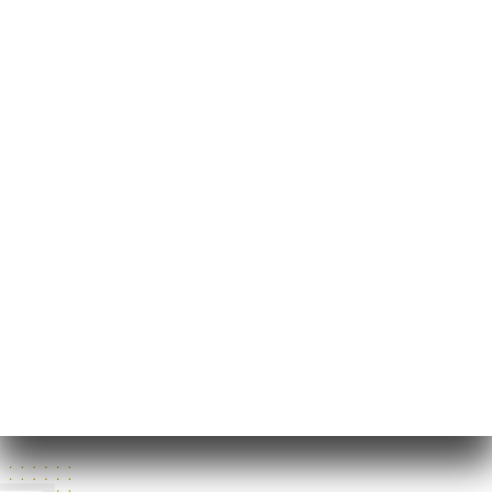
3 Rue Constantine
69001 Lyon France
Måndag
Stängt
Tisdag
12:00-14:15 / 19:00-22:15
Onsdag
12:00-14:15 / 19:00-22:15
Torsdag
12:00-14:15 / 19:00-22:15
Fredag
12:00-14:15 / 19:00-22:15
Lördag
12:00-14:15 / 19:00-22:15
Söndag
Stängt