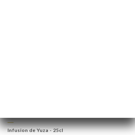
Vin rouge - Côtes-du-Rhône 12,5°
4.50€
La Garuste Blanc - Domaine de Panéry 13,5°
25.00€
La Garuste Rouge - Domaine de Panéry 13,5°
25.00€
BOISSONS CHAUDES
Thé vert avec du riz grillé - 25cl
3.50€
Infusion de Yuza - 25cl