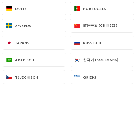
Accompagnés de radis marinés, apportant une
fraîcheur pour sublimer les saveurs.
DUITS
DUITS
PORTUGEES
PORTUGEES
G, SÉ, S
简体中文 (CHINEES)
简体中文 (CHINEES)
ZWEEDS
ZWEEDS
Japchae calamar
14.00€
16.00€
JAPANS
JAPANS
RUSSISCH
RUSSISCH
Japchae végétarien
한국어 (KOREAANS)
한국어 (KOREAANS)
ARABISCH
ARABISCH
À base de vermicelles de patate douce
s'accommode avec des tofu frits
TSJECHISCH
TSJECHISCH
GRIEKS
GRIEKS
14.00€
16.00€
KOREAN FRIED CHICKEN
Un poulet ultra croustillant, nappé de sauce,